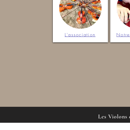
L'association
Notr
Les Violons 