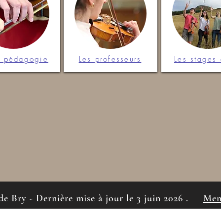
e pédagogie
Les professeurs
Les stages 
de Bry - Dernière mise à jour le 3 juin 2026 .
Men